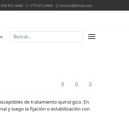
+228 872 4444
+775 872 4444
contact@email.com
Buscar
ia
usceptibles de tratamiento quirúrgico. En
l y luego la fijación o estabilización con