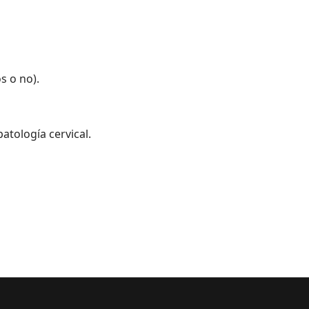
s o no).
atología cervical.