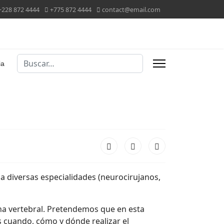
+228 872 4444
+775 872 4444
contact@email.com
Buscar
ia
 a diversas especialidades (neurocirujanos,
mna vertebral. Pretendemos que en esta
s cuando, cómo y dónde realizar el