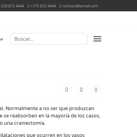
+228 872 4444
+775 872 4444
contact@email.com
Buscar
ia
al. Normalmente a no ser que produzcan
e se reabsorben en la mayoría de los casos,
 o una craniectomía.
ilataciones que ocurren en los vasos